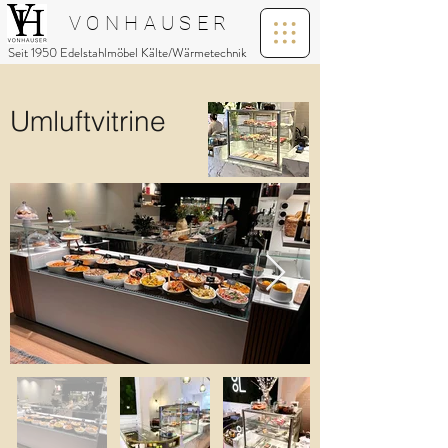
V O N H A U S E R
Seit 1950 Edelstahlmöbel Kälte/Wärmetechnik
Umluftvitrine