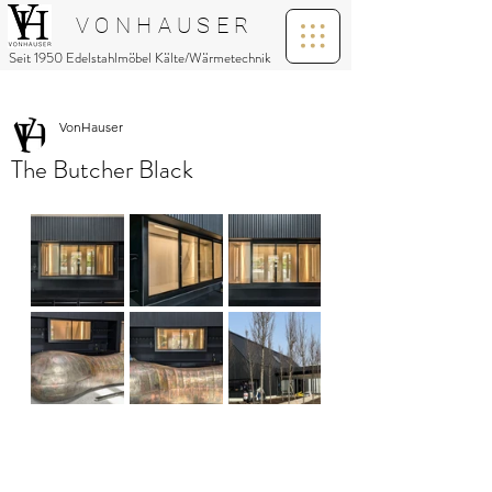
V O N H A U S E R
Seit 1950 Edelstahlmöbel Kälte/Wärmetechnik
VonHauser
The Butcher Black