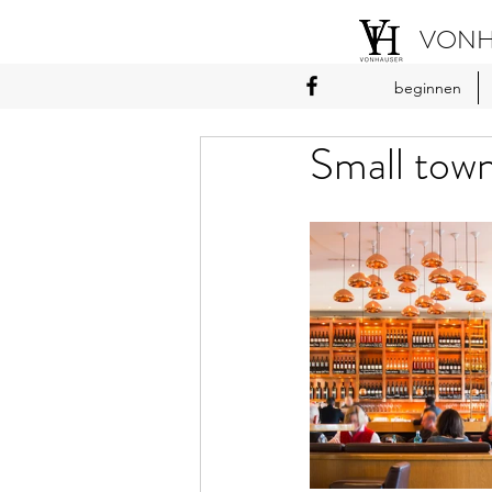
VONH
beginnen
Small tow