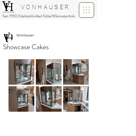
V O N H A U S E R
Seit 1950 Edelstahlmöbel Kälte/Wärmetechnik
VonHauser
Showcase Cakes