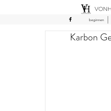
VONH
beginnen
Karbon G