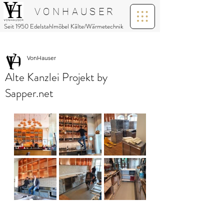
V O N H A U S E R
Seit 1950 Edelstahlmöbel Kälte/Wärmetechnik
VonHauser
Alte Kanzlei Projekt by
Sapper.net